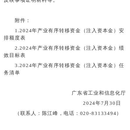
反映事项证明材料等。
附件：
1.2024年产业有序转移资金（注入资本金）安
排额度表
2.2024年产业有序转移资金（注入资本金）绩
效目标表
3.2024年产业有序转移资金（注入资本金）任
务清单
广东省工业和信息化厅
2024年7月30日
（联系人：陈江峰，电话：020-83133494）