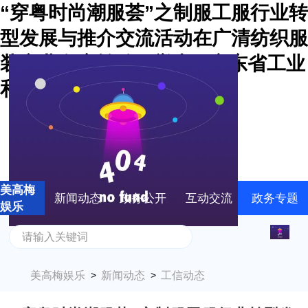
“穿粤时尚潮服荟”之制服工服行业转
型发展与推介交流活动在广清纺织服
装产业有序转移园举办 | 广东省工业
和信息化厅-美高梅娱乐
美高梅
新闻动态
政务公开
互动交流
政务专题
娱乐
美高梅娱乐
新闻动态
工信动态
>
>